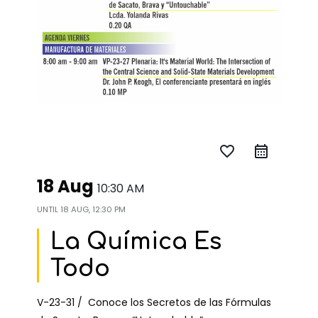
favorite_border
18 Aug
10:30 AM
UNTIL
18 AUG, 12:30 PM
La Química Es
Todo
V-23-31 / Conoce los Secretos de las Fórmulas